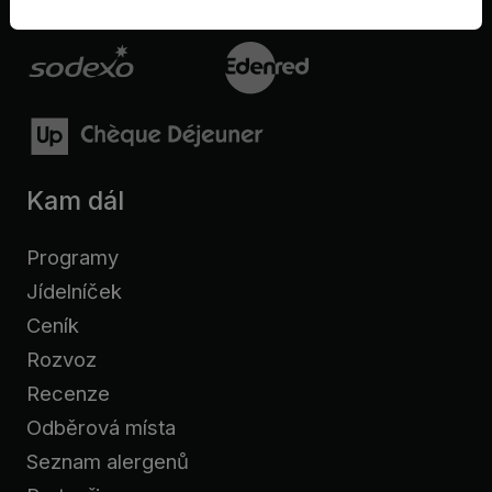
Kam dál
Programy
Jídelníček
Ceník
Rozvoz
Recenze
Odběrová místa
Seznam alergenů