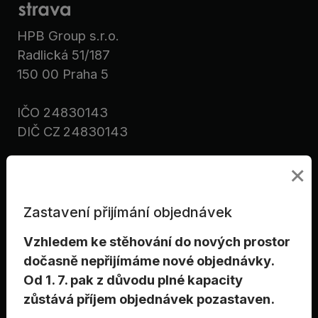
HPB Group s.r.o.
Radlická 51/187
150 00 Praha 5
IČO 248
30
143
DIČ CZ
248
30
143
×
Možnosti platby
Zastavení přijímání objednávek
Vzhledem ke stěhování do nových prostor
dočasně nepřijímáme nové objednávky.
Od 1. 7. pak z důvodu plné kapacity
zůstává příjem objednávek pozastaven.
Možnost platby stravenkami