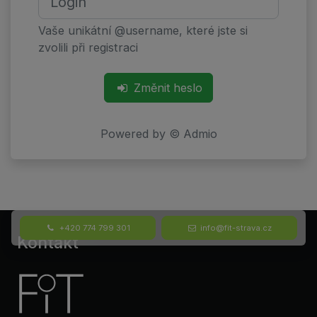
Vaše unikátní @username, které jste si
zvolili při registraci
Změnit heslo
Powered by © Admio
+420 774 799 301
info@fit-strava.cz
Kontakt